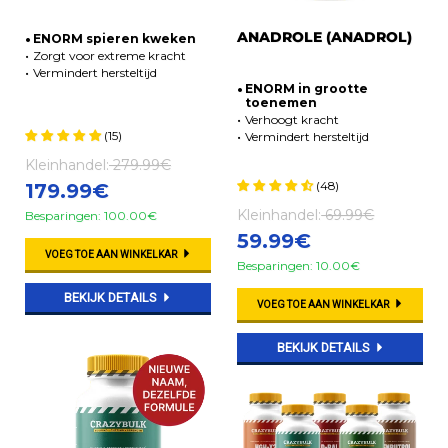
ANADROLE (ANADROL)
ENORM spieren kweken
Zorgt voor extreme kracht
Vermindert hersteltijd
ENORM in grootte
toenemen
Verhoogt kracht
(15)
Vermindert hersteltijd
Kleinhandel:
279.99€
(48)
179.99€
Kleinhandel:
69.99€
Besparingen: 100.00€
59.99€
VOEG TOE AAN WINKELKAR
Besparingen: 10.00€
BEKIJK DETAILS
VOEG TOE AAN WINKELKAR
BEKIJK DETAILS