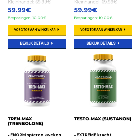
Kleinhandel:
69.99€
Kleinhandel:
69.99€
59.99€
59.99€
Besparingen: 10.00€
Besparingen: 10.00€
VOEG TOE AAN WINKELKAR
VOEG TOE AAN WINKELKAR
BEKIJK DETAILS
BEKIJK DETAILS
TREN-MAX
TESTO-MAX (SUSTANON)
(TRENBOLONE)
ENORM spieren kweken
EXTREME kracht