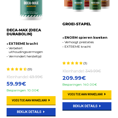
GROEI-STAPEL
DECA-MAX (DECA
DURABOLIN)
ENORM spieren kweken
Verhoogt prestaties
EXTREME kracht
EXTREME kracht
Verbetert
uithoudingsvermogen
Vermindert hersteltijd
(3)
(51)
Kleinhandel:
349.99€
Kleinhandel:
69.99€
209.99€
59.99€
Besparingen: 140.00€
Besparingen: 10.00€
VOEG TOE AAN WINKELKAR
VOEG TOE AAN WINKELKAR
BEKIJK DETAILS
BEKIJK DETAILS