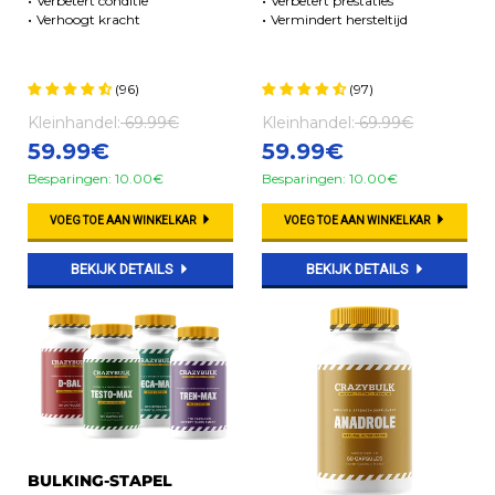
Verbetert conditie
Verbetert prestaties
Verhoogt kracht
Vermindert hersteltijd
(96)
(97)
Kleinhandel:
69.99€
Kleinhandel:
69.99€
59.99€
59.99€
Besparingen: 10.00€
Besparingen: 10.00€
VOEG TOE AAN WINKELKAR
VOEG TOE AAN WINKELKAR
BEKIJK DETAILS
BEKIJK DETAILS
BULKING-STAPEL