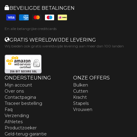
BEVEILIGDE BETALINGEN
En alle belangrijke creditcards
GRATIS WERELDWIJDE LEVERING
Wij bieden ook gratis wereldwijde levering aan meer dan 100 landen
ONDERSTEUNING
ONZE OFFERS
Mijn account
Bulken
Over ons
Cutten
Contactpagina
Kracht
Traceer bestelling
Stapels
Faq
Vrouwen
Verzending
Athletes
Productzoeker
Geld-terug-garantie