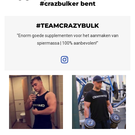
#crazbulker bent
#TEAMCRAZYBULK
et aanmaken van
"Doet de hype eer aan. Mijn kracht, sp
olen!"
uithoudingsvermogen zijn toegen