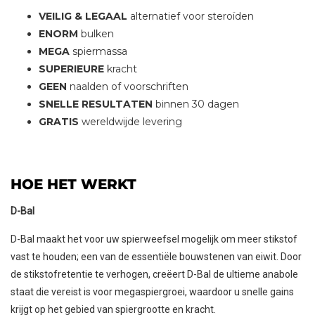
VEILIG & LEGAAL
alternatief voor steroïden
ENORM
bulken
MEGA
spiermassa
SUPERIEURE
kracht
GEEN
naalden of voorschriften
SNELLE RESULTATEN
binnen 30 dagen
GRATIS
wereldwijde levering
HOE HET WERKT
IN WINKELMAND
D-Bal
VOEG 2 KRIJG 1 GRATIS
D-Bal maakt het voor uw spierweefsel mogelijk om meer stikstof
vast te houden; een van de essentiële bouwstenen van eiwit. Door
de stikstofretentie te verhogen, creëert D-Bal de ultieme anabole
staat die vereist is voor megaspiergroei, waardoor u snelle gains
krijgt op het gebied van spiergrootte en kracht.