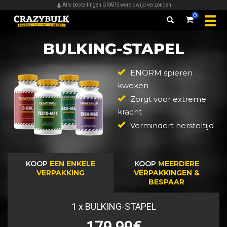
Alle bestellingen GRATIS wereldwijd verzonden
0
BULKING-STAPEL
ENORM spieren
kweken
Zorgt voor extreme
kracht
Vermindert hersteltijd
KOOP
EEN ENKELE
KOOP
MEERDERE
VERPAKKING
VERPAKKINGEN &
BESPAAR
1
x BULKING-STAPEL
179.99€