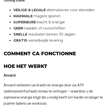
Cutting Stack!
VEILIGE & LEGALE
alternatieven voor steroïden
MAXIMALE
magere spieren
SUPERIEURE
kracht & energie
GEEN
naalden of voorschriften
SNELLE
resultaten binnen 30 dagen
GRATIS
wereldwijde levering
COMMENT CA FONCTIONNE
HOE HET WERKT
Anvarol
IN WINKELMAND
Anvarol verbetert uw kracht en energie door uw ATP
(adenosinetrifosfaat) niveau te verhogen – waardoor u de
VOEG 2 KRIJG 1 GRATIS
explosieve energie krijgt die u nodig heeft om harder en langer te
pushen tijdens uw workouts.