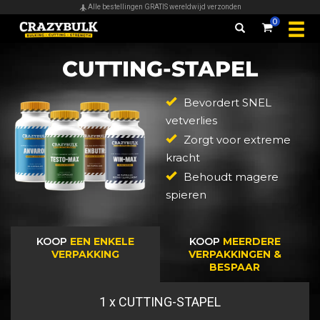
Alle bestellingen GRATIS wereldwijd verzonden
0
CUTTING-STAPEL
Bevordert SNEL
vetverlies
Zorgt voor extreme
kracht
Behoudt magere
spieren
KOOP
EEN ENKELE
KOOP
MEERDERE
VERPAKKING
VERPAKKINGEN &
BESPAAR
1
x CUTTING-STAPEL