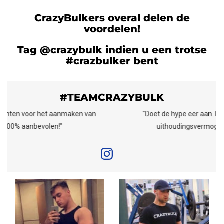
CrazyBulkers overal delen de
voordelen!
Tag @crazybulk indien u een trotse
#crazbulker bent
#TEAMCRAZYBULK
"Doet de hype eer aan. Mijn kracht, spiermassa en
uithoudingsvermogen zijn toegenomen!"