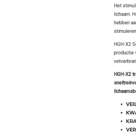
Het stimul
lichaam. H
hebben aa
stimuleren
HGH-X2 So
productie 
vetverbran
HGH-X2 tr
sneltreinv
lichaamsbo
VEI
KW
KR
VE