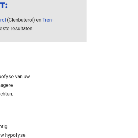
T:
rol
(Clenbuterol) en
Tren-
este resultaten
pofyse van uw
magere
achten.
htig
uw hypofyse.