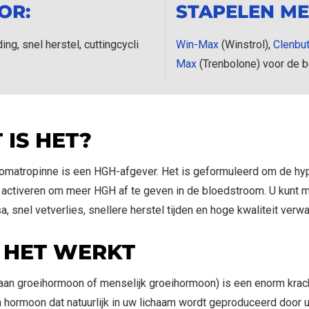
OR:
STAPELEN ME
ng, snel herstel, cuttingcycli
Win-Max
(Winstrol),
Clenbut
Max
(Trenbolone) voor de b
 IS HET?
matropinne is een HGH-afgever. Het is geformuleerd om de hy
e activeren om meer HGH af te geven in de bloedstroom. U kunt 
, snel vetverlies, snellere herstel tijden en hoge kwaliteit verw
 HET WERKT
VOEG 2 KRIJG 1 GRATIS
an groeihormoon of menselijk groeihormoon) is een enorm krac
 hormoon dat natuurlijk in uw lichaam wordt geproduceerd door 