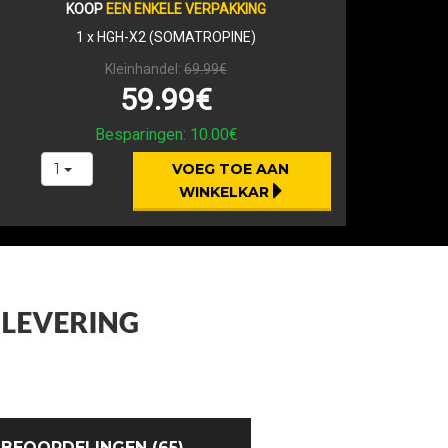
KOOP
EEN ENKELE VERPAKKING
1
x HGH-X2 (SOMATROPINE)
Kleinhandel:
69.99€
59.99€
Besparingen:
10.00€
1
VOEG TOE AAN 
WINKELKAR
BEOORDELINGEN (65)