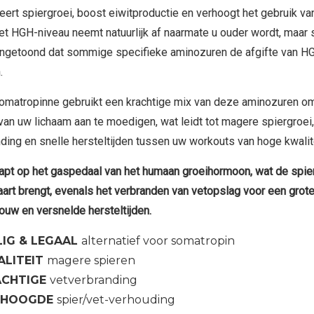
eert spiergroei, boost eiwitproductie en verhoogt het gebruik va
et HGH-niveau neemt natuurlijk af naarmate u ouder wordt, maar 
ngetoond dat sommige specifieke aminozuren de afgifte van H
.
matropinne gebruikt een krachtige mix van deze aminozuren o
van uw lichaam aan te moedigen, wat leidt tot magere spiergroei,
ding en snelle hersteltijden tussen uw workouts van hoge kwalite
apt op het gaspedaal van het humaan groeihormoon, wat de spier
aart brengt, evenals het verbranden van vetopslag voor een grote
uw en versnelde hersteltijden.
LIG & LEGAAL
alternatief voor somatropin
ALITEIT
magere spieren
ACHTIGE
vetverbranding
RHOOGDE
spier/vet-verhouding