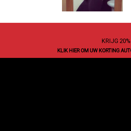
WORD LID VAN ONZE NIEUWSBRIEF
KRIJG 20
We respecteren uw privacy
KLIK HIER OM UW KORTING AU
BEVEILIGDE BETALINGEN
En alle belangrijke creditcards
GRATIS WERELDWIJDE
LEVERING
Wij bieden ook gratis wereldwijde levering
aan meer dan 100 landen