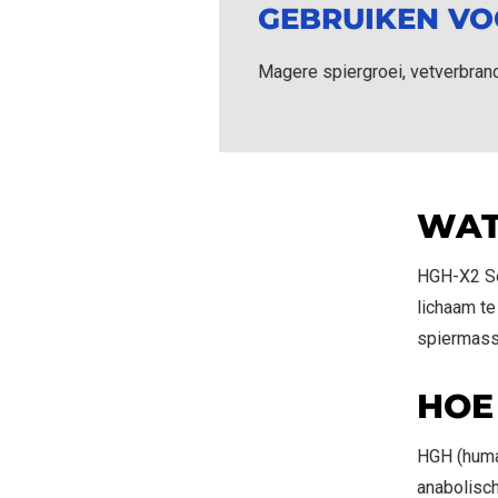
GEBRUIKEN VO
Magere spiergroei, vetverbrandi
WAT
HGH-X2 So
lichaam t
spiermassa
HOE
IN WINKELMAND
HGH (huma
anabolisch