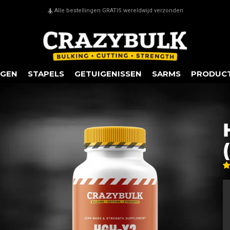
Veilige betalingen met en zonder creditcard
NGEN
STAPELS
GETUIGENISSEN
SARMS
PRODUC