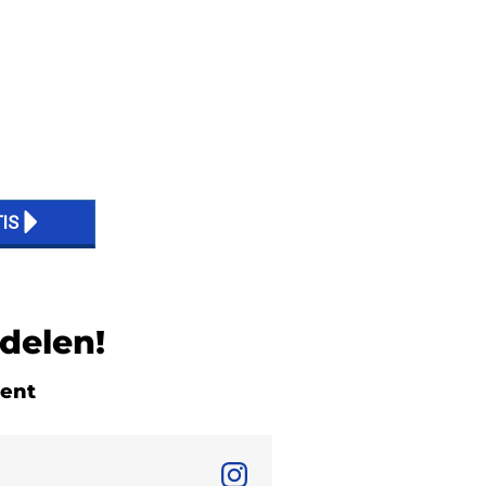
delen!
bent
"Ik heb een paar sites bekeken maar CrazyBulk had alles