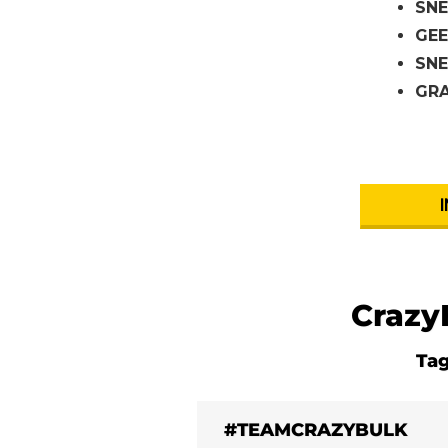
SN
GE
SNE
GR
Crazy
Tag
#TEAMCRAZYBULK
"Enorm goede supplementen voor het aanmaken van