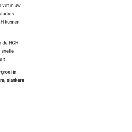
n vet in uw
studies
GH kunnen
m de HGH-
 snelle
it.
groei in
re, slankere